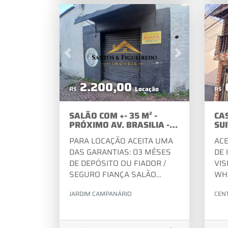
novíssimo. Agende sua visita e
4056-2381 - FIXOVISITE
venha conferir pessoalmente
NOSSO SITE:
tudo o que este imóvel tem a
WWW.SANTOSEFIGUEIREDOIMOVEISR.COM
oferecer!
Previous
Next
Pre
2.200,00
R$
Locação
R$
SALÃO COM +- 35 M² -
CA
PRÓXIMO AV. BRASILIA -
SU
JD. CAMPÁNARIO -
DE
PARA LOCAÇÃO ACEITA UMA
ACE
DIADEMA
DAS GARANTIAS: 03 MÊSES
DE
DE DEPÓSITO OU FIADOR /
VIS
SEGURO FIANÇA SALÃO
WHA
COMERCIAL PARA LOCAÇÃO –
405
JARDIM CAMPANÁRIO
CEN
CAMPANÁRIO |
NOS
DIADEMAExcelente
WW
oportunidade para instalar o