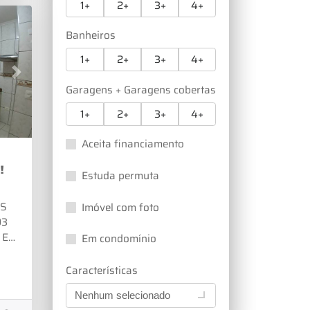
1+
2+
3+
4+
TA:
Banheiros
 /
1+
2+
3+
4+
Next
Garagens + Garagens cobertas
OIMOVEIS.COM.BR
1+
2+
3+
4+
Aceita financiamento
!
Estuda permuta
ÊS
Imóvel com foto
03
 E
Em condomínio
Características
Nenhum selecionado