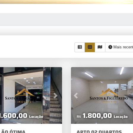
Mais recen
vious
Next
Previous
1.600,00
1.800,00
Locação
R$
Locação
LÃO ÓTIMA
APTO 02 QUARTOS,