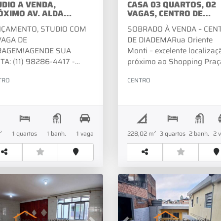
UDIO A VENDA,
CASA 03 QUARTOS, 02
ÓXIMO AV. ALDA
VAGAS, CENTRO DE
ADEMA!
DIADEMA!
NÇAMENTO, STUDIO COM
SOBRADO À VENDA – CEN
VAGA DE
DE DIADEMARua Oriente
RAGEM!AGENDE SUA
Monti – excelente localizaç
ITA: (11) 98286-4417 -
próximo ao Shopping Praç
TSAPP(11) 4056-6490 /
da Moça, com fácil acesso 
TRO
CENTRO
6-2381 - FIXOVISITE
comércios, escolas e
BR
SO SITE:
transporte.Imóvel ideal pa
W.SANTOSEFIGUEIREDOIMOVEIS.COM.BR
quem busca conforto e
praticidade! Entre em cont
para mais informações e
²
1
quartos
1
banh.
1
vaga
228,02 m²
3
quartos
2
banh.
2
agendamento de visita.Seu
novo lar pode estar aqui! 