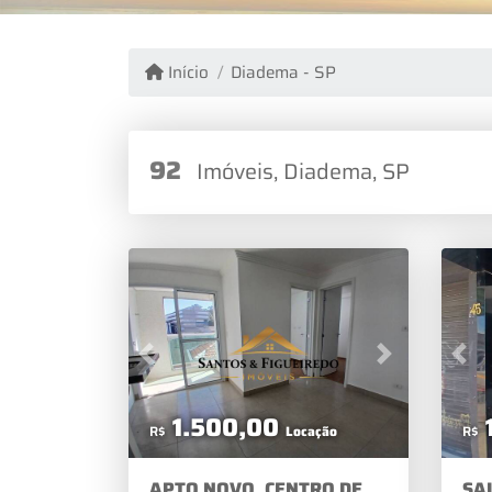
Início
Diadema - SP
92
Imóveis, Diadema, SP
Previous
Next
Pre
1.500,00
R$
Locação
R$
APTO NOVO, CENTRO DE
SA