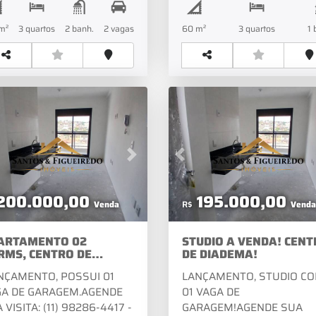
ACEITA PETAGENDE SUA
VISITA: (11) 98286-4417 -
m²
3
quartos
2
banh.
2
vagas
60 m²
3
quartos
1
WHATSAPP(11) 4056-6490
4056-2381 - FIXOVISITE
NOSSO SITE:
WWW.SANTOSEFIGUEIRED
vious
Next
Previous
200.000,00
195.000,00
Venda
R$
Venda
ARTAMENTO 02
STUDIO A VENDA! CENT
RMS, CENTRO DE
DE DIADEMA!
ADEMA!
ÇAMENTO, POSSUI 01
LANÇAMENTO, STUDIO C
GA DE GARAGEM.AGENDE
01 VAGA DE
 VISITA: (11) 98286-4417 -
GARAGEM!AGENDE SUA