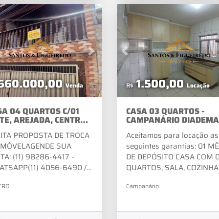
MENSALAGENDE SUA VISI
(11) 98286-4417 -
.BR
WHATSAPP(11) 4056-6490
4056-2381 - FIXOVISITE
NOSSO SITE:
vious
Next
Previous
WWW.SANTOSEFIGUEIRED
660.000,00
1.500,00
Venda
R$
Locação
SA 04 QUARTOS C/01
CASA 03 QUARTOS -
ITE, AREJADA, CENTRO
CAMPANÁRIO DIADEMA
 DIADEMA!
ITA PROPOSTA DE TROCA
Aceitamos para locação as
 IMÓVELAGENDE SUA
seguintes garantias: 01 M
ITA: (11) 98286-4417 -
DE DEPÓSITO CASA COM 
TSAPP(11) 4056-6490 /
QUARTOS, SALA, COZINHA
6-2381 - FIXOVISITE
BANHEIRO, CAMPANÁRIO!
TRO
Campanário
SO SITE:
ÁGUA E LUZ
W.SANTOSEFIGUEIREDOIMOVEIS.COM.BR
INDEPENDENTESÃO 04
CASAS NO QUINTALNÃO