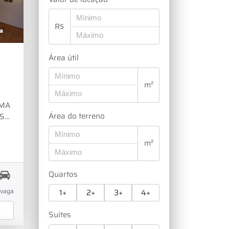
nta
R$
 ao
a
 sua
ente
Área útil
L
m²
IMA
Área do terreno
OS
m²
Quartos
Z E
vaga
1+
2+
3+
4+
A
AGA
Suítes