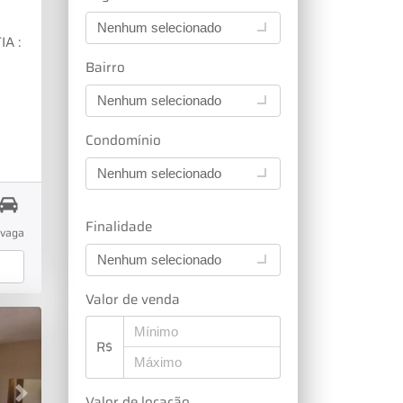
Nenhum selecionado
A :
Bairro
Nenhum selecionado
Condomínio
a
Nenhum selecionado
Finalidade
vaga
e
Nenhum selecionado
Valor de venda
Av.
R$
s,
ões
Next
Valor de locação