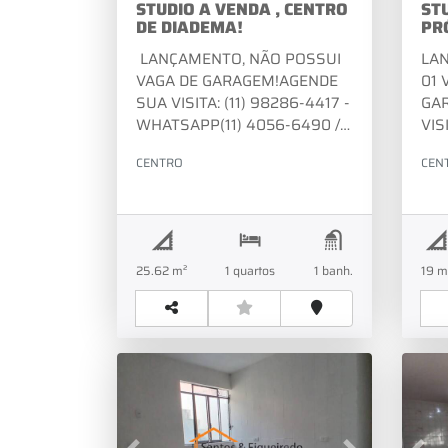
STUDIO A VENDA , CENTRO
ST
DE DIADEMA!
PR
DI
LANÇAMENTO, NÃO POSSUI
LA
VAGA DE GARAGEM!AGENDE
01 
SUA VISITA: (11) 98286-4417 -
GA
WHATSAPP(11) 4056-6490 /
VIS
4056-2381 - FIXOVISITE
WHA
CENTRO
CEN
NOSSO SITE:
405
WWW.SANTOSEFIGUEIREDOIMOVEIS.COM.
NOS
WW
25.62 m²
1
quartos
1
banh.
19 m