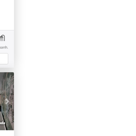
 /
OIMOVEIS.COM.BR
banh.
Next
nda