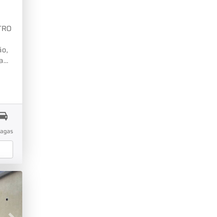
TRO
ão,
a
a
ra
ato
vagas
????