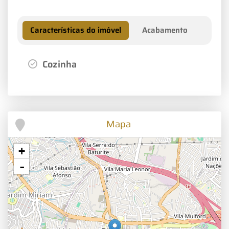
Características do imóvel
Acabamento
Cozinha
Mapa
+
-