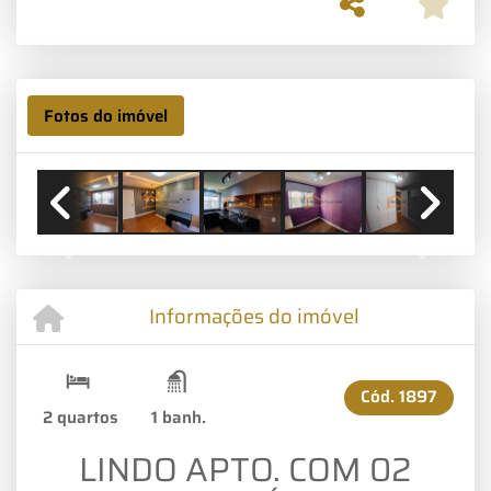
Fotos do imóvel
Previous
Next
Informações do imóvel
Cód.
1897
2 quartos
1 banh.
LINDO APTO. COM 02