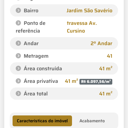
Bairro
Jardim São Savério
Ponto de
travessa Av.
referência
Cursino
Andar
2º Andar
Metragem
41
Área construída
41 m²
Área privativa
41 m²
R$ 6.097,56/m²
Área total
41 m²
Características do imóvel
Acabamento